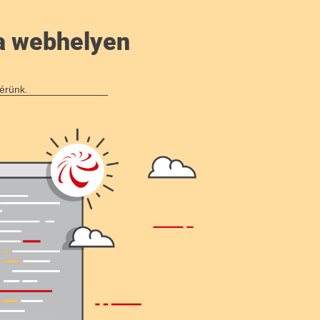
a webhelyen
érünk.