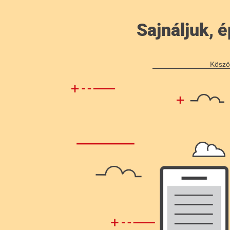
Sajnáljuk,
Köszö