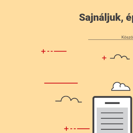
Sajnáljuk,
Köszö