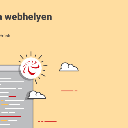
a webhelyen
érünk.