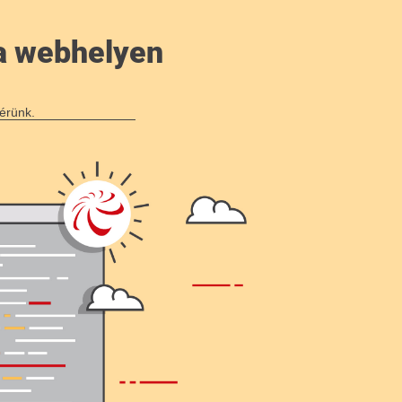
a webhelyen
érünk.